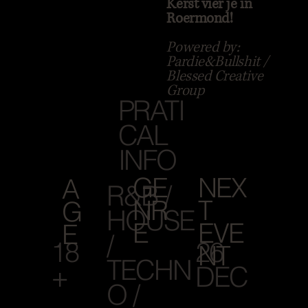
Kerst vier je in
Roermond!
Powered by:
Pardie&Bullshit /
Blessed Creative
Group
PRATI
CAL
INFO
GE
NEX
A
R&B /
NR
T
G
HOUSE
E
EVE
E
/
18
26
NT
TECHN
+
DEC
O /