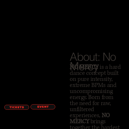
About: No
Mercy
NO MERCY
is a hard
dance concept built
on pure intensity,
extreme BPMs and
uncompromising
energy. Born from
the need for raw,
EVENT
unfiltered
TICKETS
experiences,
NO
MERCY
brings
together the hardest