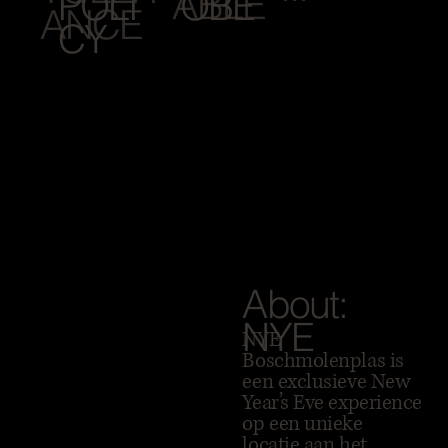
ABLE
POLI
OBE
ANCE
CY
About:
NYE
NYE
Boschmolenplas is
een exclusieve New
Year’s Eve experience
op een unieke
locatie aan het