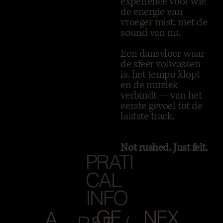
experience voor wie
de energie van
vroeger mist, met de
sound van nu.
Een dansvloer waar
de sfeer volwassen
is, het tempo klopt
en de muziek
verbindt — van het
eerste gevoel tot de
laatste track.
Not rushed. Just felt.
PRATI
CAL
INFO
GE
NEX
A