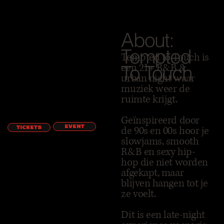
About:
Tempted
Tempted to Touch is
To Touch
een 21+ R&B &
urban night waar
muziek weer de
ruimte krijgt.
Geïnspireerd door
EVENT
de 90s en 00s hoor je
TICKETS
slowjams, smooth
R&B en sexy hip-
hop die niet worden
afgekapt, maar
blijven hangen tot je
ze voelt.
Dit is een late-night