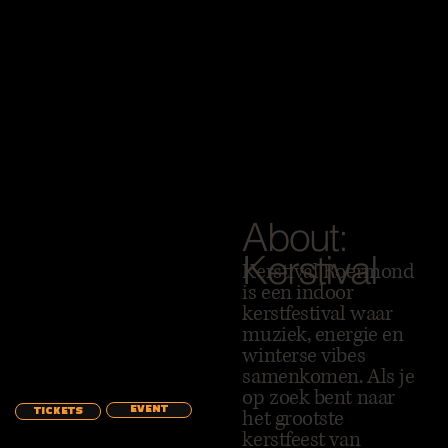
About:
Kerstival
Kerstival Roermond
is een indoor
kerstfestival waar
muziek, energie en
winterse vibes
samenkomen. Als je
op zoek bent naar
EVENT
het grootste
TICKETS
kerstfeest van