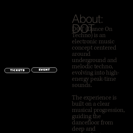
About:
DOT
DOT (Dance On
Techno) is an
electronic music
concept centered
around
underground and
melodic techno,
EVENT
evolving into high-
TICKETS
energy peak-time
sounds.
The experience is
built on a clear
musical progression,
guiding the
dancefloor from
deep and